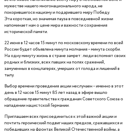
мужестве нашего многонационального народа, не
покорившегося нацизму и подарившего миру Победу.
Эта короткая, но значимая пауза в повседневной жизни
напоминает нам о цене мира и важности сохранения
исторической памяти.
22 июня в 12 часов 15 минут по московскому времени по всей
России будет объявлена минута молчания – минута скорби.
На одну минуту жизнь в стране замрет: люди вспомнят своих
родных и близких, всех павших на полях сражений,
замученных в концлагерях, умерших от голода и лишений в
тылу.
Выбор времени проведения акции неслучаен – именно в этот
день в 12 часов 15 минут 85 лет назад в эфире вышло
обращение правительства к гражданам Советского Союза о
нападении нацистской Германии.
Приглашаем всех присоединиться к этой важной акции и
почтить героический подвиг наших предков, сражавшихся и
победивших на фронтах Великой Отечественной войны, а