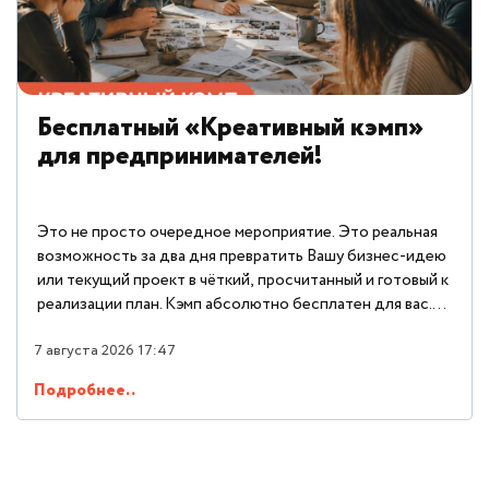
Бесплатный «Креативный кэмп»
для предпринимателей!
Это не просто очередное мероприятие. Это реальная
возможность за два дня превратить Вашу бизнес-идею
или текущий проект в чёткий, просчитанный и готовый к
реализации план. Кэмп абсолютно бесплатен для вас.
Организаторы берут на себя все организационные и
финансовые вопросы, чтобы Вы могли
7 августа 2026 17:47
сосредоточиться только на развитии своего дела.
Подробнее..