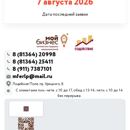
7 августа 2026
Дата последней заявки
8 (81364) 20998
8 (81364) 25411
8 (911) 7387101
mferlp@mail.ru
Лодейное Поле, пр. Урицкого, 8
С клиентами пон.-четв. с 10 до 17, обед с 13-14; пятн. с 10 до 14
без перерыва