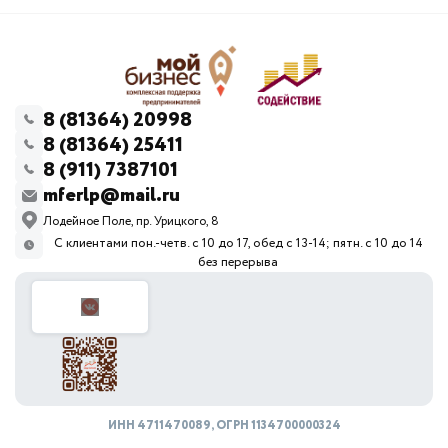
8 (81364) 20998
8 (81364) 25411
8 (911) 7387101
mferlp@mail.ru
Лодейное Поле, пр. Урицкого, 8
С клиентами пон.-четв. с 10 до 17, обед с 13-14; пятн. с 10 до 14
без перерыва
ИНН 4711470089, ОГРН 1134700000324